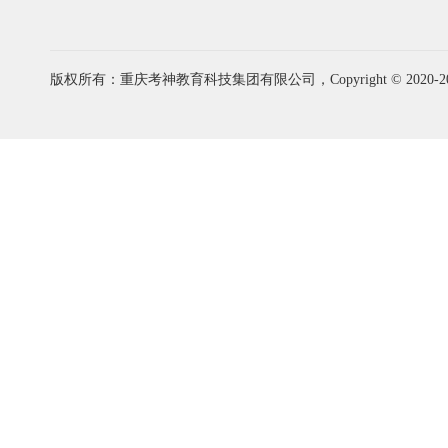
版权所有：重庆考神教育科技集团有限公司，Copyright © 2020-2026 www