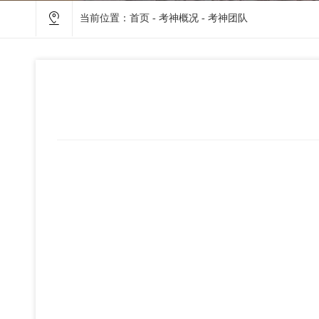
当前位置：
首页
-
考神概况
-
考神团队