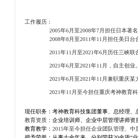
工作履历：
2005年6月至2008年7月担任日本著
2008年8月至2011年11月担任美日台
2011年11月至2021年6月历任三峡
2021年6月至2021年11月，自主创业
2021年6月至2021年11月兼职重庆某
2021年11月至今担任重庆考神教育科技
现任职务：
考神教育科技集团董事、总经理、
教育资质：
企业培训师、企业中层管理讲师资
教育教学：
2015年至今担任企业团队管理、
授予荣誉：从事十余年来，分别荣获20余项“