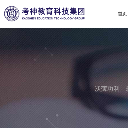
首页
淡薄功利，