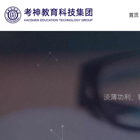
首页
淡薄功利，