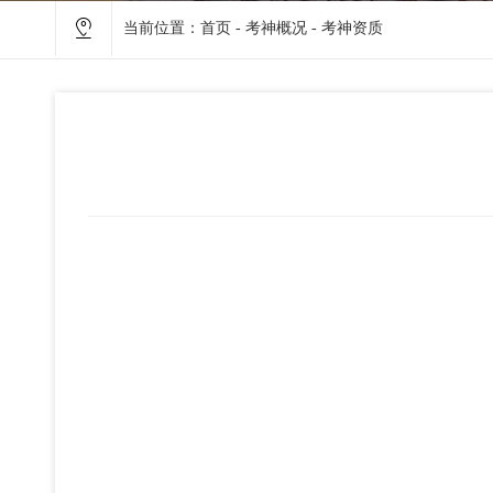
当前位置：
首页
-
考神概况
-
考神资质